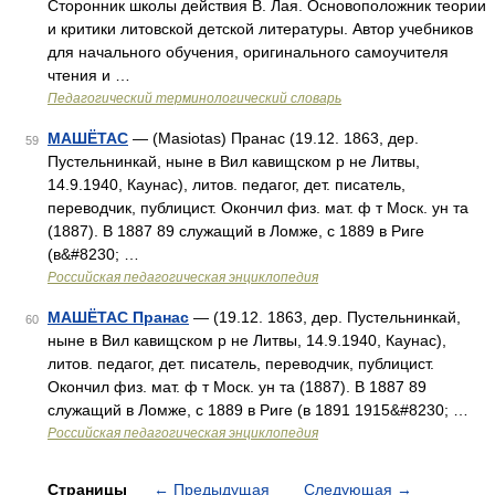
Сторонник школы действия В. Лая. Основоположник теории
и критики литовской детской литературы. Автор учебников
для начального обучения, оригинального самоучителя
чтения и …
Педагогический терминологический словарь
МАШЁТАС
— (Masiotas) Пранас (19.12. 1863, дер.
59
Пустельнинкай, ныне в Вил кавищском р не Литвы,
14.9.1940, Каунас), литов. педагог, дет. писатель,
переводчик, публицист. Окончил физ. мат. ф т Моск. ун та
(1887). В 1887 89 служащий в Ломже, с 1889 в Риге
(в&#8230; …
Российская педагогическая энциклопедия
МАШЁТАС Пранас
— (19.12. 1863, дер. Пустельнинкай,
60
ныне в Вил кавищском р не Литвы, 14.9.1940, Каунас),
литов. педагог, дет. писатель, переводчик, публицист.
Окончил физ. мат. ф т Моск. ун та (1887). В 1887 89
служащий в Ломже, с 1889 в Риге (в 1891 1915&#8230; …
Российская педагогическая энциклопедия
Страницы
←
Предыдущая
Следующая
→