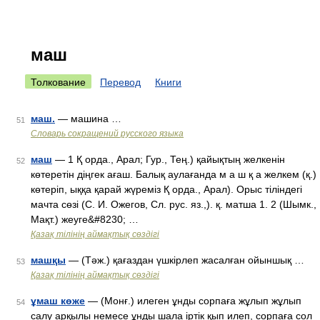
маш
Толкование
Перевод
Книги
маш.
— машина …
51
Словарь сокращений русского языка
маш
— 1 Қ орда., Арал; Гур., Тең.) қайықтың желкенін
52
көтеретін діңгек ағаш. Балық аулағанда м а ш қ а желкем (қ.)
көтеріп, ыққа қарай жүреміз Қ орда., Арал). Орыс тіліндегі
мачта сөзі (С. И. Ожегов, Сл. рус. яз.,). қ. матша 1. 2 (Шымк.,
Мақт.) жеуге&#8230; …
Қазақ тілінің аймақтық сөздігі
машқы
— (Тәж.) қағаздан үшкірлеп жасалған ойыншық …
53
Қазақ тілінің аймақтық сөздігі
ұмаш көже
— (Монғ.) илеген ұнды сорпаға жұлып жұлып
54
салу арқылы немесе ұнды шала іртік қып илеп, сорпаға сол