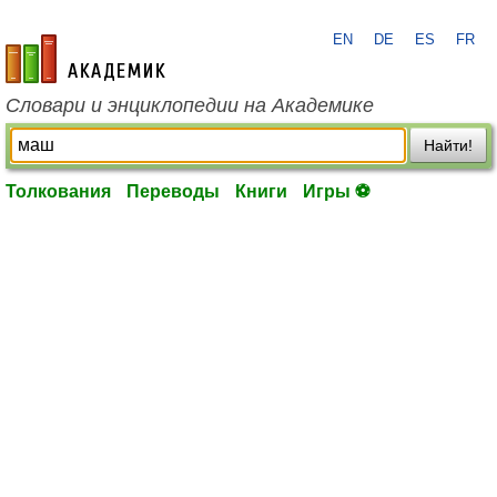
EN
DE
ES
FR
academic.ru
Словари и энциклопедии на Академике
Найти!
Толкования
Переводы
Книги
Игры ⚽