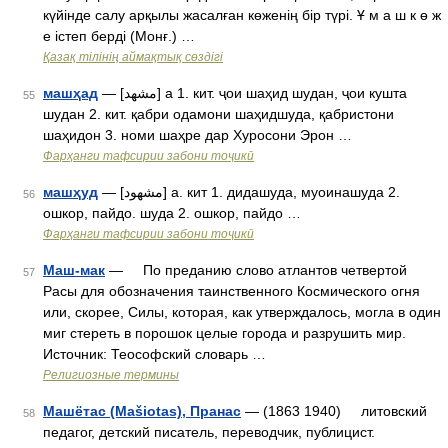
күйінде салу арқылы жасалған көженің бір түрі. Ұ м а ш к ө ж
е істеп берді (Монғ.) …
Қазақ тілінің аймақтық сөздігі
машҳад
— [مشهد] а 1. кит. ҷои шаҳид шудан, ҷои кушта
55
шудан 2. кит. қабри одамони шаҳидшуда, қабристони
шаҳидон 3. номи шаҳре дар Хуросони Эрон …
Фарҳанги тафсирии забони тоҷикӣ
машҳуд
— [مشهود] а. кит 1. дидашуда, муоинашуда 2.
56
ошкор, пайдо. шуда 2. ошкор, пайдо …
Фарҳанги тафсирии забони тоҷикӣ
Маш-мак
— По преданию слово атлантов четвертой
57
Расы для обозначения таинственного Космического огня
или, скорее, Силы, которая, как утверждалось, могла в один
миг стереть в порошок целые города и разрушить мир.
Источник: Теософский словарь …
Религиозные термины
Машётас (Mašiotas), Пранас
— (1863 1940) литовский
58
педагог, детский писатель, переводчик, публицист.